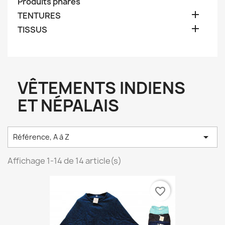
Produits phares

TENTURES

TISSUS
VÊTEMENTS INDIENS
ET NÉPALAIS

Référence, A à Z
Affichage 1-14 de 14 article(s)
favorite_border