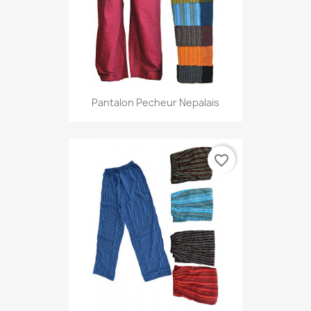
Pantalon Pecheur Nepalais
favorite_border