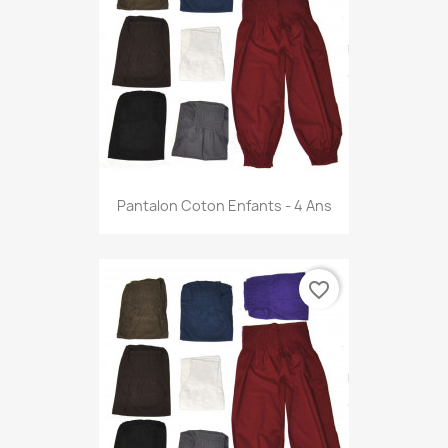
Pantalon Coton Enfants - 4 Ans
favorite_border