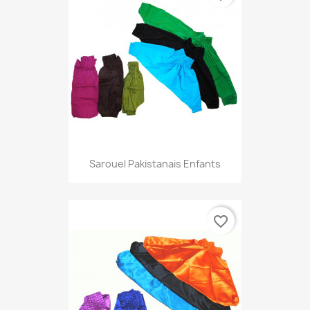
Sarouel Pakistanais Enfants
favorite_border