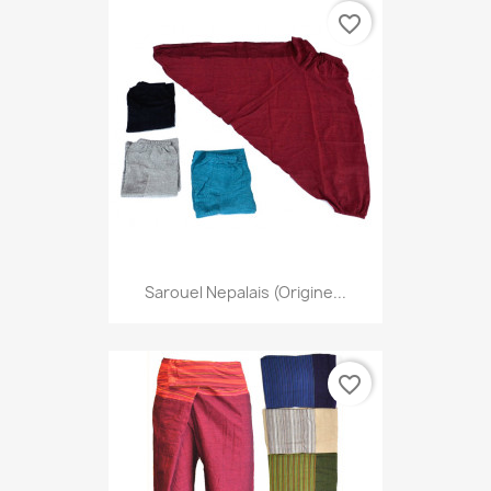
favorite_border
Sarouel Nepalais (origine...
favorite_border