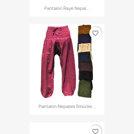
Pantalon Raye Nepal...
favorite_border
Pantalon Nepalais Smocke...
favorite_border