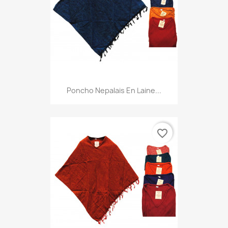
Poncho Nepalais En Laine...
favorite_border