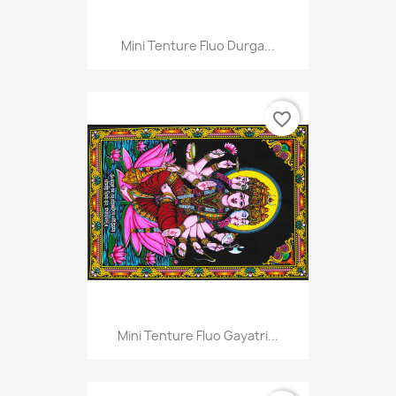
Mini Tenture Fluo Durga...
favorite_border
Mini Tenture Fluo Gayatri...