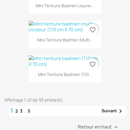
Mini Tenture Badmeri Jaune...
favorite_border
Mini Tenture Badmeri Multi...
favorite_border
Mini Tenture Badmeri (110...
Affichage 1-21 de 93 article(s)
1

Suivant
2
3
…
5
Retour en haut
