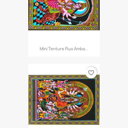
Mini Tenture Fluo Amba...
favorite_border