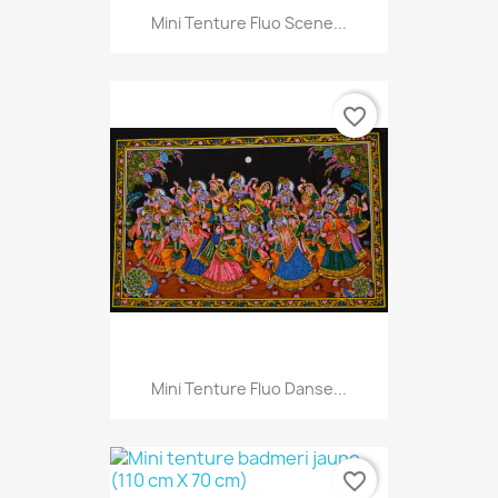
Mini Tenture Fluo Scene...
favorite_border
Mini Tenture Fluo Danse...
favorite_border