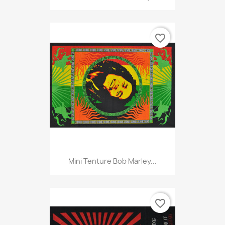
favorite_border
Mini Tenture Bob Marley...
favorite_border