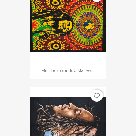
Mini Tenture Bob Marley...
favorite_border