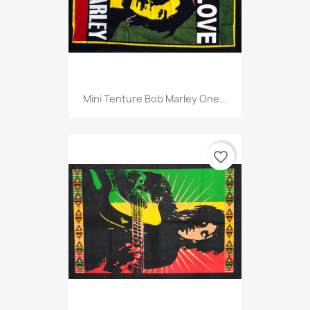
Mini Tenture Bob Marley One...
favorite_border