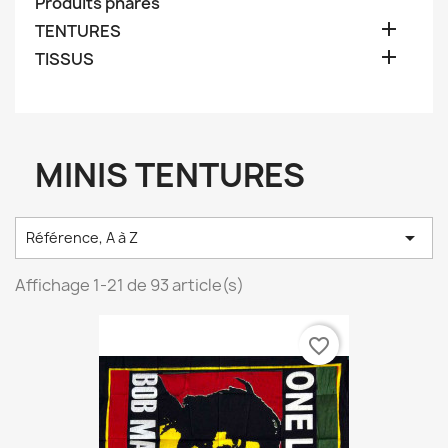
Produits phares

TENTURES

TISSUS
MINIS TENTURES

Référence, A à Z
Affichage 1-21 de 93 article(s)
favorite_border