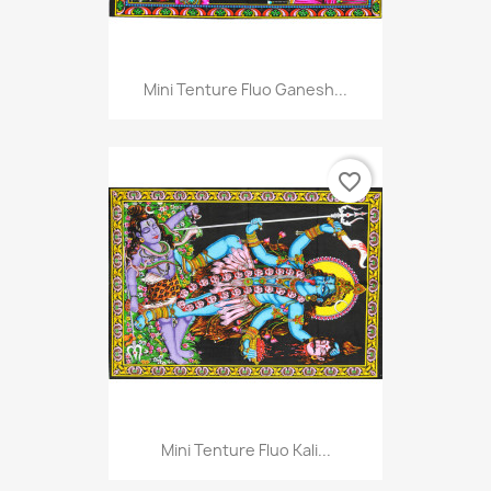
Mini Tenture Fluo Ganesh...
favorite_border
Mini Tenture Fluo Kali...