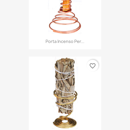
Porta Incenso Per...
favorite_border