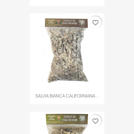
favorite_border
SALVIA BIANCA CALIFORNIANA...
favorite_border