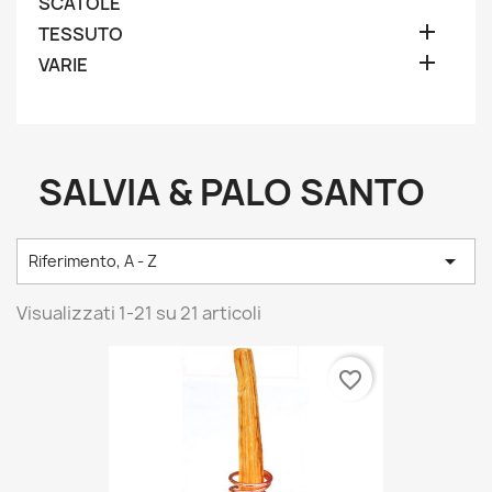
SCATOLE

TESSUTO

VARIE
SALVIA & PALO SANTO

Riferimento, A - Z
Visualizzati 1-21 su 21 articoli
favorite_border