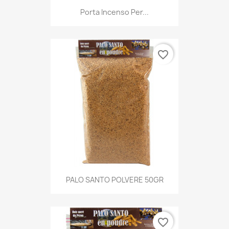
Porta Incenso Per...
favorite_border
PALO SANTO POLVERE 50GR
favorite_border