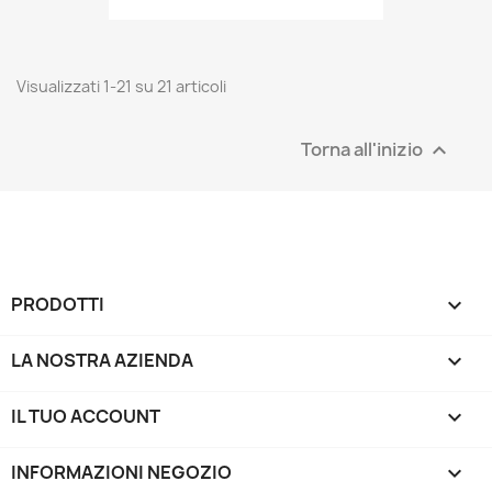
Visualizzati 1-21 su 21 articoli
Torna all'inizio

PRODOTTI

LA NOSTRA AZIENDA

IL TUO ACCOUNT

INFORMAZIONI NEGOZIO
keyboard_arrow_down