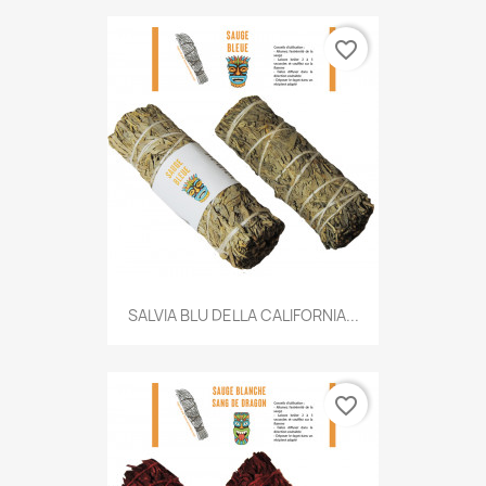
favorite_border
SALVIA BLU DELLA CALIFORNIA...
favorite_border