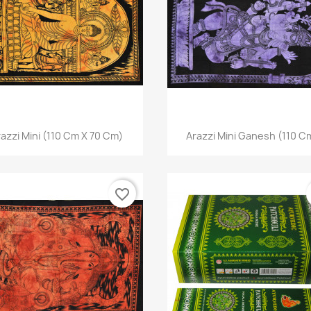
Anteprima
Anteprima


azzi Mini (110 Cm X 70 Cm)
Arazzi Mini Ganesh (110 Cm
favorite_border