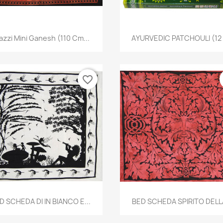
Anteprima
Anteprima


azzi Mini Ganesh (110 Cm...
AYURVEDIC PATCHOULI (12 X
favorite_border
Anteprima
Anteprima


D SCHEDA DI IN BIANCO E...
BED SCHEDA SPIRITO DELLA