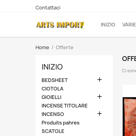
Contattaci
INIZIO
VARIE
Home
Offerte
OFF
INIZIO
Ci son

BEDSHEET
CIOTOLA

GIOIELLI
INCENSE TITOLARE

INCENSO
Produits pahres
SCATOLE