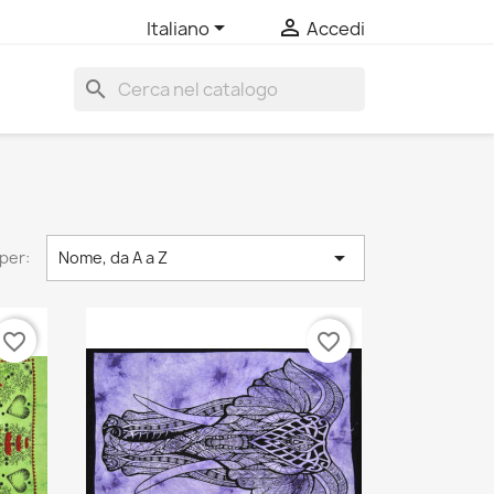


Italiano
Accedi
search

per:
Nome, da A a Z
favorite_border
favorite_border