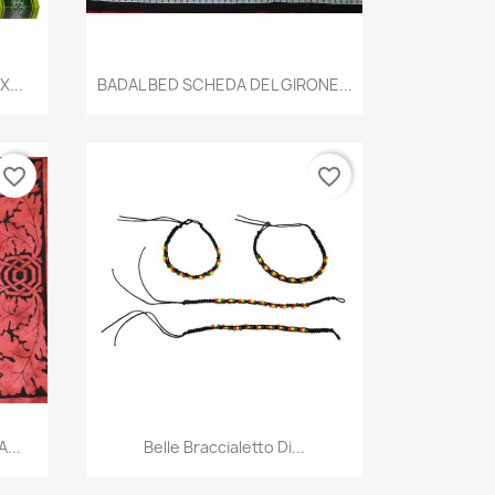
Anteprima

...
BADAL BED SCHEDA DEL GIRONE...
favorite_border
favorite_border
Anteprima

...
Belle Braccialetto Di...