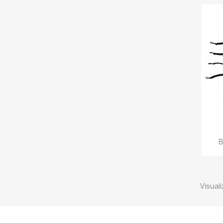
B
Visuali