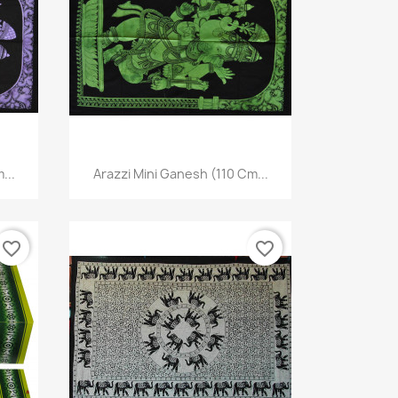
Anteprima

...
Arazzi Mini Ganesh (110 Cm...
favorite_border
favorite_border