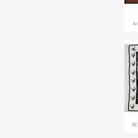
Ar
BE