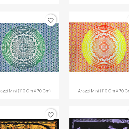
favorite_border
Anteprima
Anteprima


azzi Mini (110 Cm X 70 Cm)
Arazzi Mini (110 Cm X 70 
favorite_border