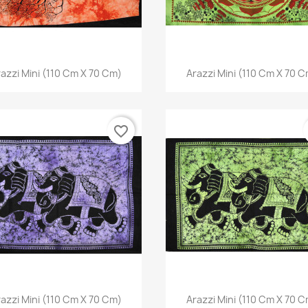
Anteprima
Anteprima


azzi Mini (110 Cm X 70 Cm)
Arazzi Mini (110 Cm X 70 
favorite_border
Anteprima
Anteprima


azzi Mini (110 Cm X 70 Cm)
Arazzi Mini (110 Cm X 70 