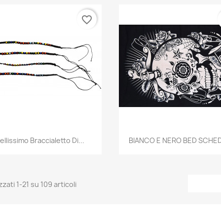
favorite_border
Anteprima
Anteprima


ellissimo Braccialetto Di...
BIANCO E NERO BED SCHED
zzati 1-21 su 109 articoli