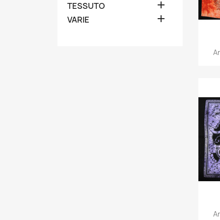

TESSUTO

VARIE
Ar
Ar