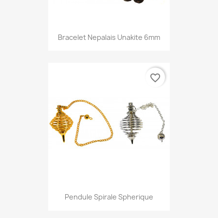
Bracelet Nepalais Unakite 6mm
favorite_border
Pendule Spirale Spherique