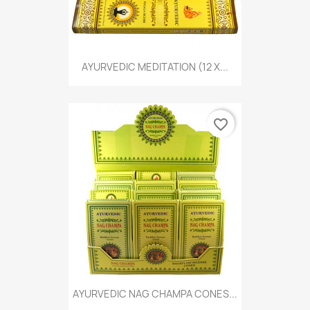
AYURVEDIC MEDITATION (12 X...
favorite_border
AYURVEDIC NAG CHAMPA CONES...