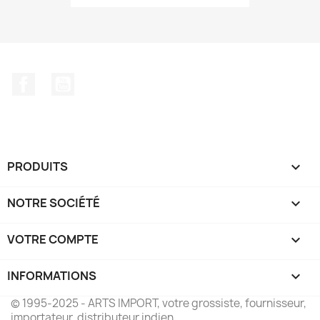
Facebook
YouTube
PRODUITS

NOTRE SOCIÉTÉ

VOTRE COMPTE

INFORMATIONS
keyboard_arrow_down
© 1995-2025 - ARTS IMPORT, votre grossiste, fournisseur,
importateur, distributeur indien.