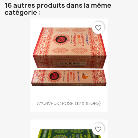
16 autres produits dans la même
catégorie :
favorite_border
AYURVEDIC ROSE (12 X 15 GRS)
favorite_border