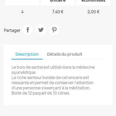
unitaire
économisez
4
7,40 €
2,00 €
Partager
Description
Détails du produit
Le bois de santal est utilisé dans la médecine
ayurvédique.
La riche senteur boisée de cet encens est
relaxante et permet de conserver l'attention
d'une personne s'exerçant à la méditation.
Boite de 12 paquet de 10 cônes.