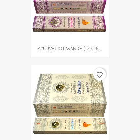
AYURVEDIC LAVANDE (12 X 15...
favorite_border