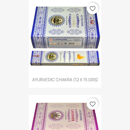
favorite_border
AYURVEDIC CHAKRA (12 X 15 GRS)
favorite_border