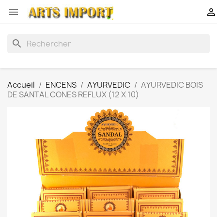


search
Accueil
ENCENS
AYURVEDIC
AYURVEDIC BOIS
DE SANTAL CONES REFLUX (12 X 10)