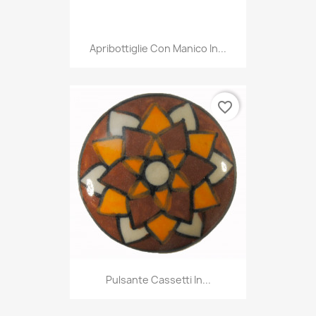
Apribottiglie Con Manico In...
favorite_border
Pulsante Cassetti In...