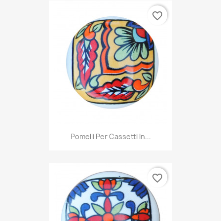
favorite_border
Pomelli Per Cassetti In...
favorite_border