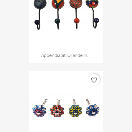
Appendiabiti Grande In...
favorite_border