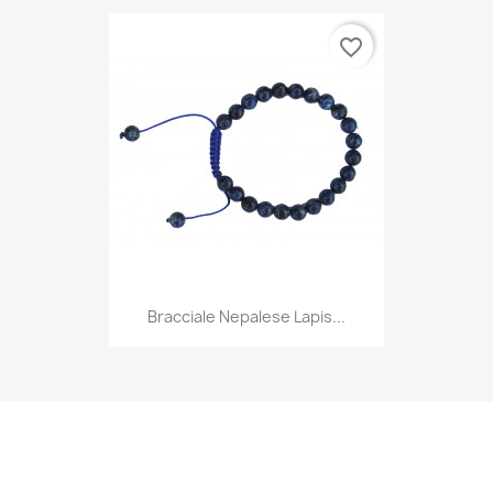
favorite_border
Bracciale Nepalese Lapis...