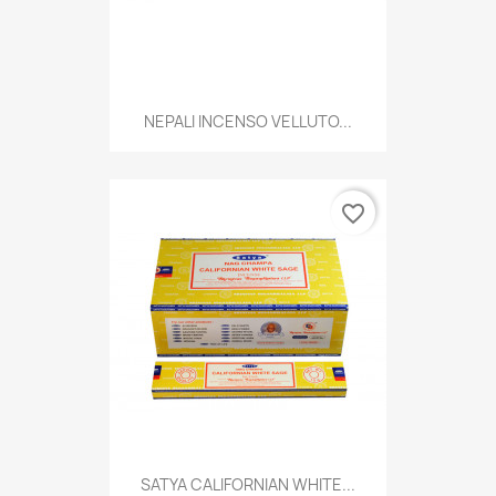
NEPALI INCENSO VELLUTO...
favorite_border
SATYA CALIFORNIAN WHITE...