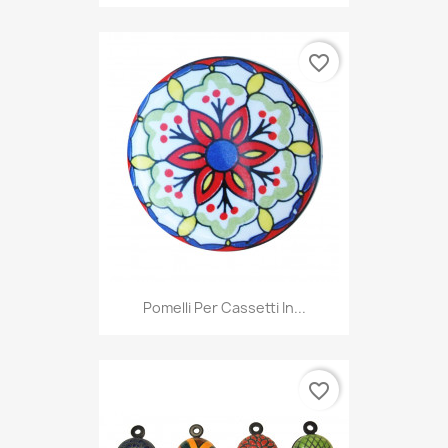
favorite_border
Pomelli Per Cassetti In...
favorite_border