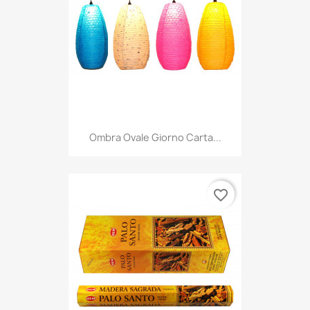
Ombra Ovale Giorno Carta...
favorite_border