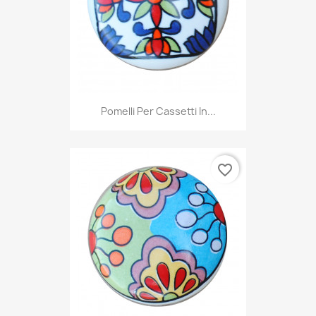
Pomelli Per Cassetti In...
favorite_border