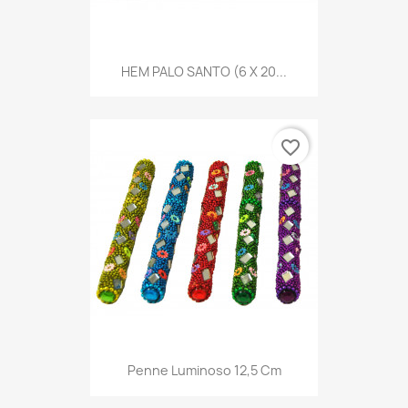
HEM PALO SANTO (6 X 20...
favorite_border
Penne Luminoso 12,5 Cm