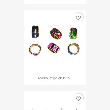
favorite_border
Anello Regolabile In...
favorite_border