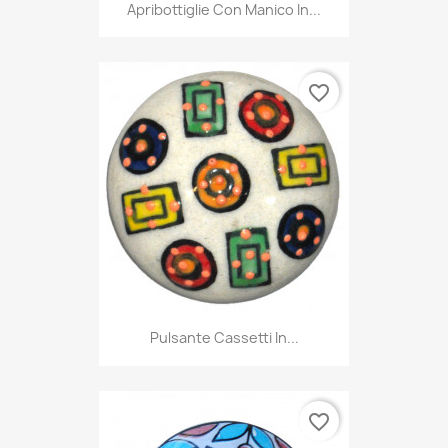
Apribottiglie Con Manico In...
favorite_border
Pulsante Cassetti In...
favorite_border