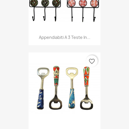
Appendiabiti A 3 Teste In...
favorite_border