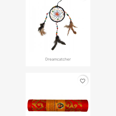
Dreamcatcher
favorite_border