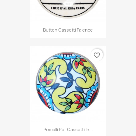
Button Cassetti Faience
favorite_border
Pomelli Per Cassetti In...