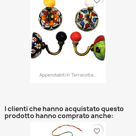
favorite_border
Appendiabiti In Terracotta...
I clienti che hanno acquistato questo
prodotto hanno comprato anche:
favorite_border