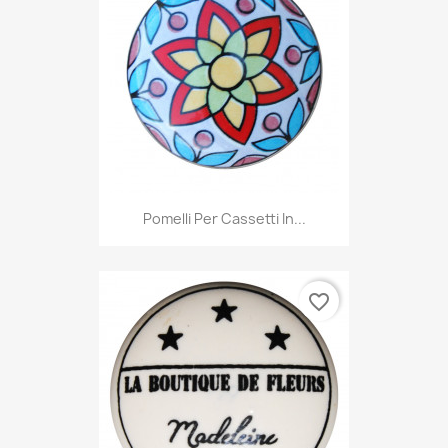
Pomelli Per Cassetti In...
favorite_border