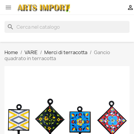


search
Home
VARIE
Merci di terracotta
Gancio
quadrato in terracotta