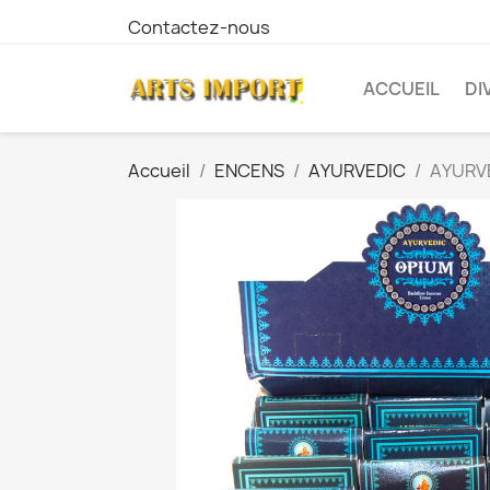
Contactez-nous
ACCUEIL
DI
Accueil
ENCENS
AYURVEDIC
AYURVE