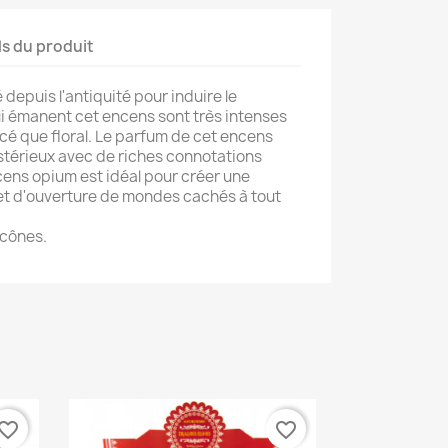
ls du produit
 depuis l'antiquité pour induire le
i émanent cet encens sont très intenses
icé que floral. Le parfum de cet encens
stérieux avec de riches connotations
cens opium est idéal pour créer une
t d'ouverture de mondes cachés à tout
 cônes.
vorite_border
favorite_border