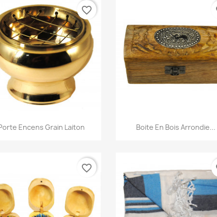
favorite_border
fa
Aperçu rapide
Aperçu rapide


Porte Encens Grain Laiton
Boite En Bois Arrondie...
favorite_border
fa