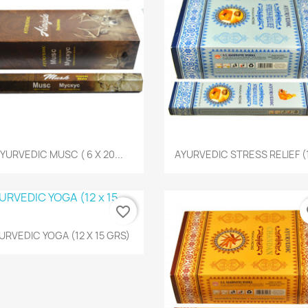
Aperçu rapide
Aperçu rapide


YURVEDIC MUSC ( 6 X 20...
AYURVEDIC STRESS RELIEF (1
favorite_border
fa
Aperçu rapide

URVEDIC YOGA (12 X 15 GRS)