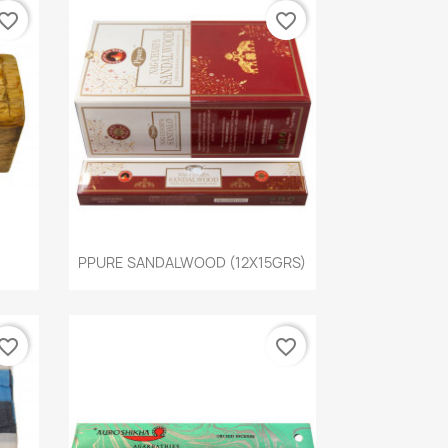
vorite_border
favorite_border
Aperçu rapide

PPURE SANDALWOOD (12X15GRS)
vorite_border
favorite_border