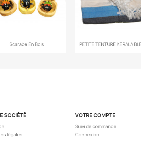
Aperçu rapide
Aperçu rapide


Scarabe En Bois
PETITE TENTURE KERALA BLE
E SOCIÉTÉ
VOTRE COMPTE
son
Suivi de commande
ns légales
Connexion