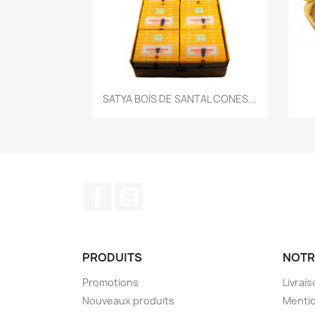
Aperçu rapide

SATYA BOIS DE SANTAL CONES...
Facebook
YouTube
PRODUITS
NOTR
Promotions
Livrai
Nouveaux produits
Mentio