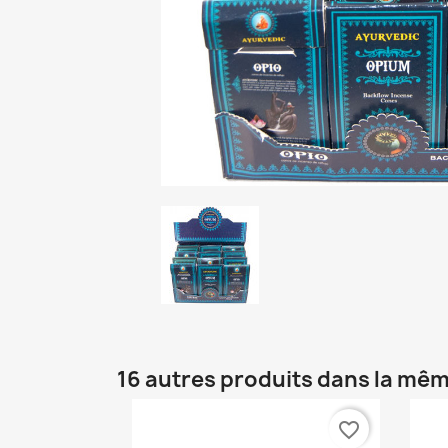
16 autres produits dans la mêm
favorite_border