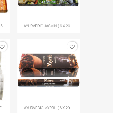
Aperçu rapide

...
AYURVEDIC JASMIN ( 6 X 20...
vorite_border
favorite_border
Aperçu rapide

...
AYURVEDIC MYRRH ( 6 X 20...