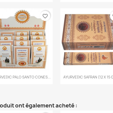
favorite_border
fa
Aperçu rapide
Aperçu rapide


RVEDIC PALO SANTO CONES...
AYURVEDIC SAFRAN (12 X 15 
roduit ont également acheté :