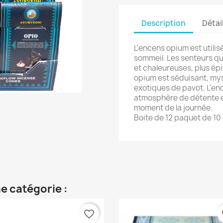
Description
Détai
L'encens opium est utilisé
sommeil. Les senteurs qu
et chaleureuses, plus ép
opium est séduisant, my
exotiques de pavot. L'en
atmosphère de détente e
moment de la journée.
Boite de 12 paquet de 10
e catégorie :
favorite_border
fa