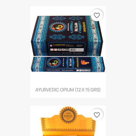
favorite_border
AYURVEDIC OPIUM (12 X 15 GRS)
favorite_border