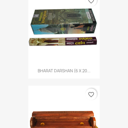
favorite_border
BHARAT DARSHAN (6 X 20...
favorite_border