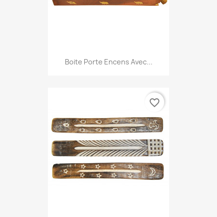
Boite Porte Encens Avec...
favorite_border