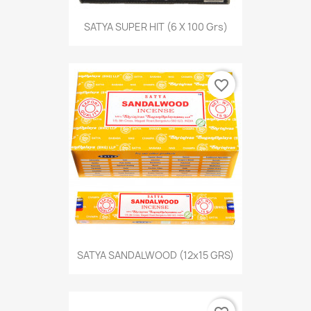
SATYA SUPER HIT (6 X 100 Grs)
favorite_border
SATYA SANDALWOOD (12x15 GRS)