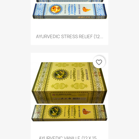
AYURVEDIC STRESS RELIEF (12...
favorite_border
AYURVEDIC VANILLE (12 X 15...