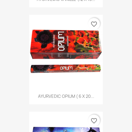
favorite_border
AYURVEDIC OPIUM ( 6 X 20...
favorite_border