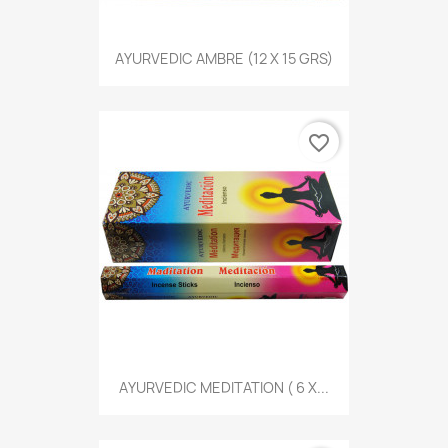
AYURVEDIC AMBRE (12 X 15 GRS)
favorite_border
AYURVEDIC MEDITATION ( 6 X...