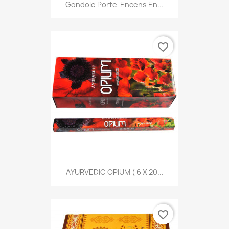
Gondole Porte-Encens En...
favorite_border
AYURVEDIC OPIUM ( 6 X 20...
favorite_border