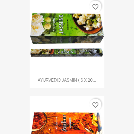
favorite_border
AYURVEDIC JASMIN ( 6 X 20...
favorite_border