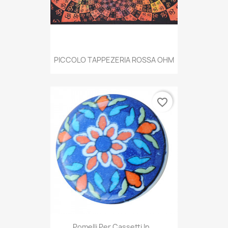
PICCOLO TAPPEZERIA ROSSA OHM
favorite_border
Pomelli Per Cassetti In...