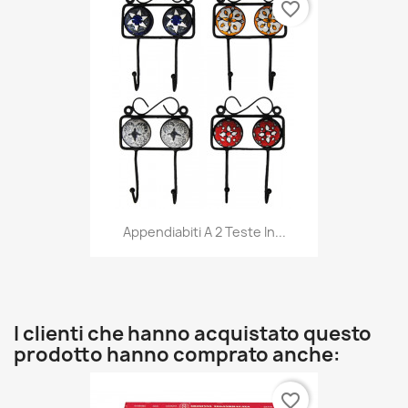
favorite_border
Appendiabiti A 2 Teste In...
I clienti che hanno acquistato questo
prodotto hanno comprato anche:
favorite_border