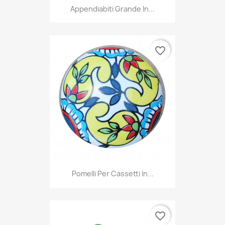
Appendiabiti Grande In...
favorite_border
Pomelli Per Cassetti In...
favorite_border