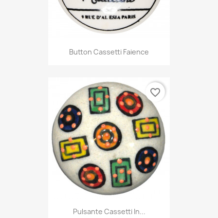
Button Cassetti Faience
favorite_border
Pulsante Cassetti In...