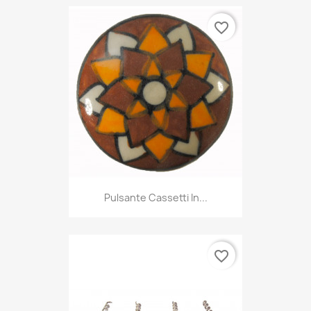
favorite_border
Pulsante Cassetti In...
favorite_border