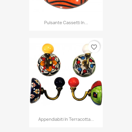
Pulsante Cassetti In...
favorite_border
Appendiabiti In Terracotta...