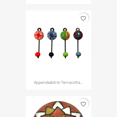
favorite_border
Appendiabiti In Terracotta...
favorite_border