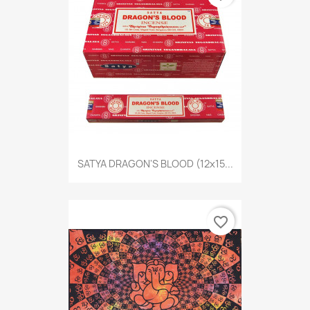
SATYA DRAGON'S BLOOD (12x15...
favorite_border