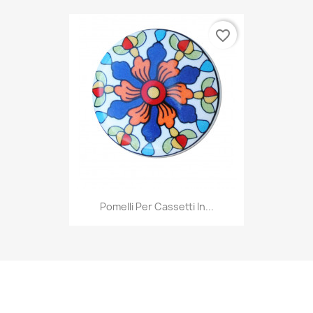
favorite_border
Pomelli Per Cassetti In...