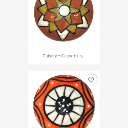
Pulsante Cassetti In...
favorite_border