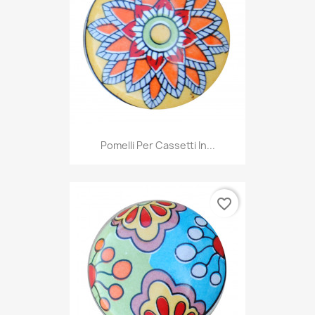
Pomelli Per Cassetti In...
favorite_border