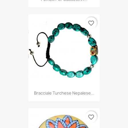
favorite_border
Bracciale Turchese Nepalese...
favorite_border