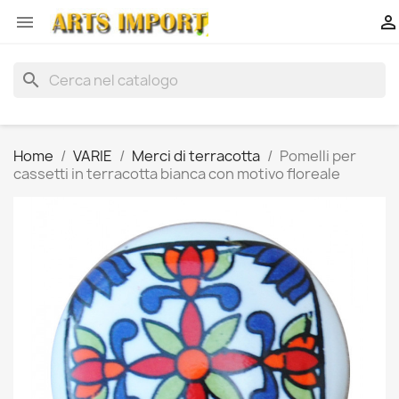


search
Home
VARIE
Merci di terracotta
Pomelli per
cassetti in terracotta bianca con motivo floreale