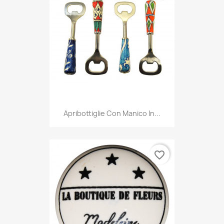
Apribottiglie Con Manico In...
favorite_border