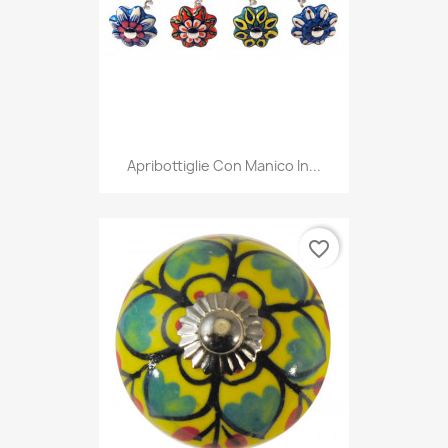
Apribottiglie Con Manico In...
favorite_border