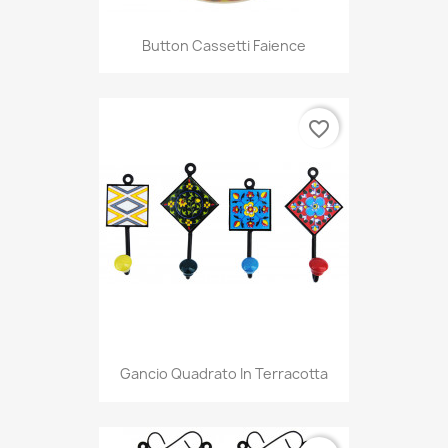
Button Cassetti Faience
favorite_border
Gancio Quadrato In Terracotta