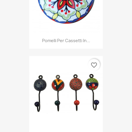
Pomelli Per Cassetti In...
favorite_border